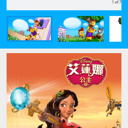
1
of
7