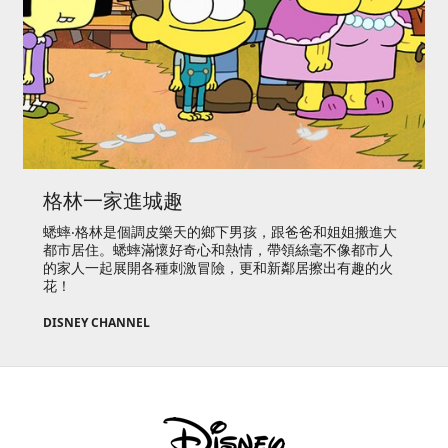
格林一家進城趣
蟋蟀‧格林是個調皮樂天的鄉下男孩，跟爸爸和姐姐搬進大
都市居住。蟋蟀滿懷好奇心和熱情，帶領絲毫不像都市人
的家人一起展開各種刺激冒險，更和新鄰居擦出有趣的火
花！
DISNEY CHANNEL