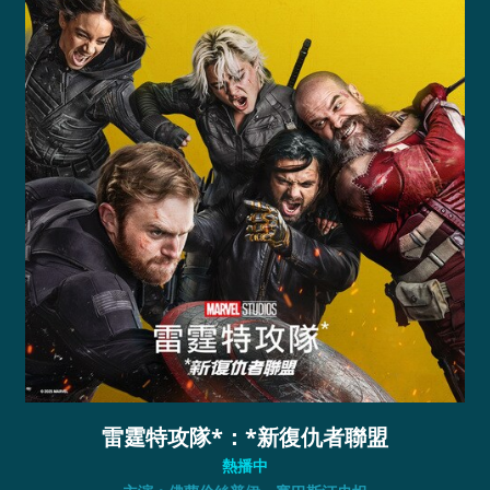
雷霆特攻隊*：*新復仇者聯盟
熱播中