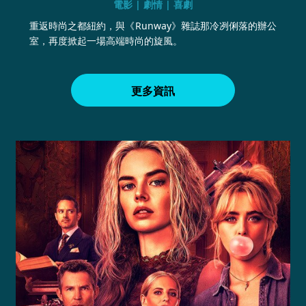
電影 | 劇情 | 喜劇
重返時尚之都紐約，與《Runway》雜誌那冷冽俐落的辦公
室，再度掀起一場高端時尚的旋風。
更多資訊