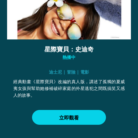
星際寶貝：史迪奇
熱播中
迪士尼 | 冒險 | 電影
經典動畫《星際寶貝》改編的真人版，講述了孤獨的夏威
夷女孩與幫助她修補破碎家庭的外星逃犯之間既搞笑又感
人的故事。
立即觀看