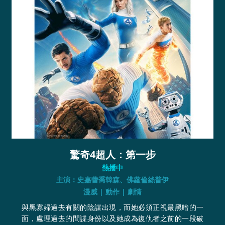
驚奇4超人：第一步
熱播中
主演：史嘉蕾喬韓森、佛蘿倫絲普伊
漫威 | 動作 | 劇情
與黑寡婦過去有關的陰謀出現，而她必須正視最黑暗的一
面，處理過去的間諜身份以及她成為復仇者之前的一段破