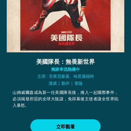
美國隊長：無畏新世界
獨家串流熱播中
主演 : 安東尼麥基、哈里遜福特
漫威 | 動作 | 冒險
山姆威爾森成為新一任美國隊長後，捲入一起國際事件，
必須揭發邪惡的全球大陰謀，免得幕後主使者讓全世界陷
入暴怒。
立即觀看