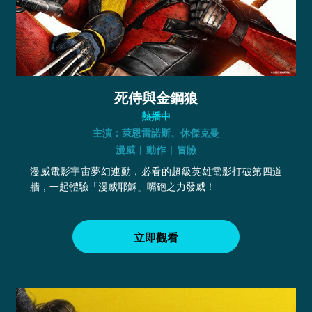
死侍與金鋼狼
熱播中
主演：萊恩雷諾斯、休傑克曼
漫威 | 動作 | 冒險
漫威電影宇宙夢幻連動，必看的超級英雄電影打破第四道
牆，一起體驗「漫威耶穌」嘴砲之力發威！
立即觀看