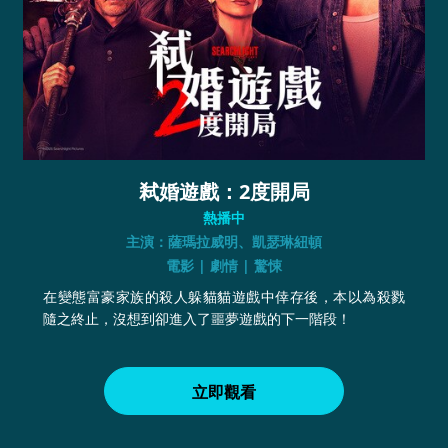
弒婚遊戲：2度開局
熱播中
主演：薩瑪拉威明、凱瑟琳紐頓
電影 | 劇情 | 驚悚
在變態富豪家族的殺人躲貓貓遊戲中倖存後，本以為殺戮
隨之終止，沒想到卻進入了噩夢遊戲的下一階段！
立即觀看