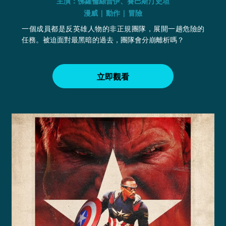
主演：佛蘿倫絲普伊、賽巴斯汀史坦
漫威 | 動作 | 冒險
一個成員都是反英雄人物的非正規團隊，展開一趟危險的
任務。被迫面對最黑暗的過去，團隊會分崩離析嗎？
立即觀看