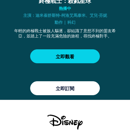
終極戰士：殺戮星球
熱播中
主演：迪米崔舒斯特-柯洛艾馬泰米、艾兒·芬妮
動作 | 科幻
年輕的終極戰士被族人驅逐，卻結識了意想不到的盟友希
亞，並踏上了一段充滿危險的旅程，尋找終極對手。
立即觀看
立即訂閱