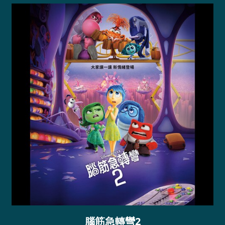
腦筋急轉彎2