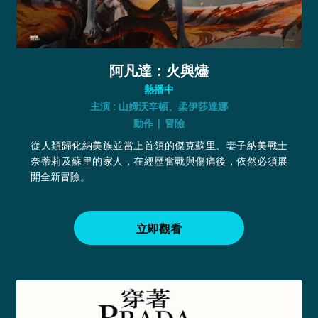
阿凡達：火與燼
熱播中
主演 : 山姆沃辛頓、柔伊莎達娜
動作 | 冒險
從人類歸化納美族並當上首領的傑克蘇里、妻子納美戰士
奈蒂莉及蘇里的家人，在經歷奮戰與傷痛後，依然必須展
開全新冒險。
立即觀看