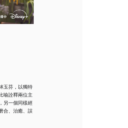
林玉芬，以獨特
比喻詮釋兩位主
，另一個同樣經
磨合、治癒、誤