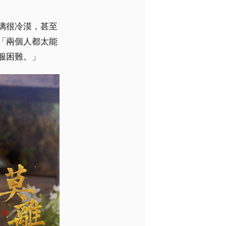
璃很冷漠，甚至
「兩個人都太能
服困難。」