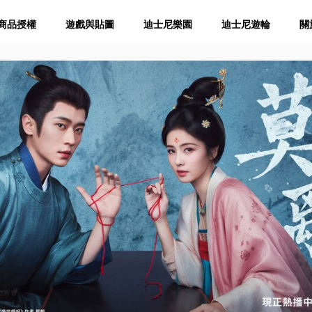
商品授權
遊戲與貼圖
迪士尼樂園
迪士尼遊輪
關