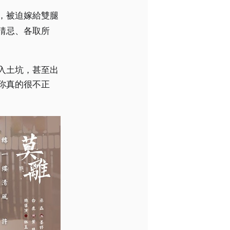
，被迫嫁給雙腿
猜忌、各取所
入土坑，甚至出
你真的很不正