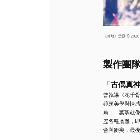
《莫離》丞磊 © 2026 Disn
製作團
「古偶真
曾執導《花千
鏡頭美學與情
角：「葉璃就
歷各種磨難，
會與衝突，最