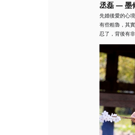
丞磊 — 墨
先婚後愛的心
有些粗魯，其
忍了，背後有