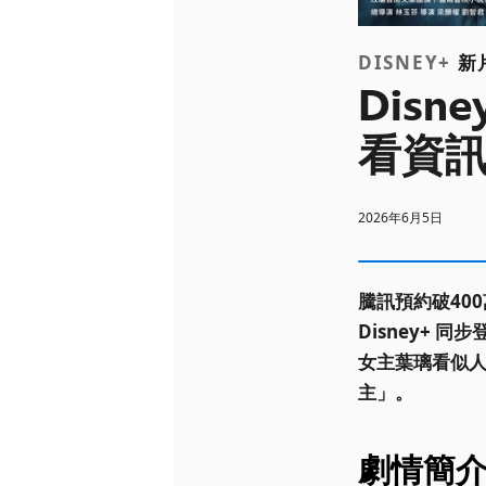
DISNEY+
新
Dis
看資
2026年6月5日
騰訊預約破40
Disney+
女主葉璃看似
主」。
劇情簡