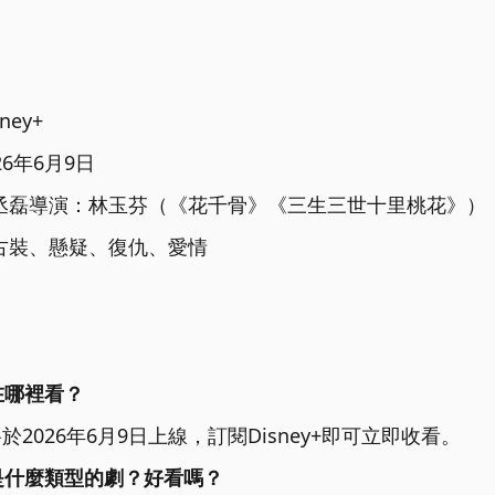
ey+
6年6月9日
丞磊
導演：林玉芬（《花千骨》《三生三世十里桃花》）
古裝、懸疑、復仇、愛情
在哪裡看？
+ 將於2026年6月9日上線，訂閱Disney+即可立即收看。
是什麼類型的劇？好看嗎？