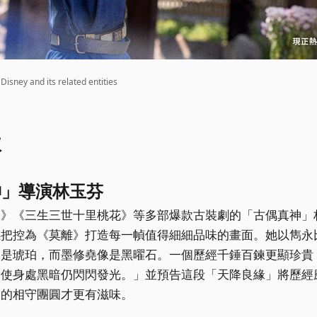
ey and its related entities
隊
神」導演林玉芬
骨》《三生三世十里桃花》等多部爆款古裝劇的「古偶真神」
感把控為《莫離》打造每一幀值得細細品味的畫面。她以雋永
像是琥珀，而墨修堯像是黑曜石。一個歷經千錘百鍊更顯珍貴
即使身處黑暗仍閃閃發光。」並預告這段「天降良緣」將歷經
後的相守團圓才更有滋味。