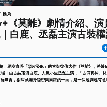
片推薦
ney+《莫離》劇情介紹、
訊｜白鹿、丞磊主演古裝權
0萬、網友直呼「頭皮發麻」的古裝復仇大作《莫離》，將於6
 同步登場！由古裝頂流白鹿、人氣小生丞磊主演，「古偶真神」
人畜無害，卻深藏滿身秘密與瘋狂的一面，是一個越剝越有意
介