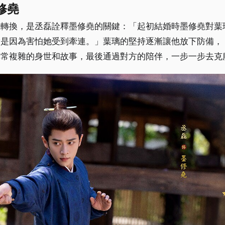
修堯
境轉換，是丞磊詮釋墨修堯的關鍵：「起初結婚時墨修堯對葉
實是因為害怕她受到牽連。」葉璃的堅持逐漸讓他放下防備，
非常複雜的身世和故事，最後通過對方的陪伴，一步一步去克