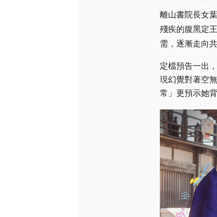
離山書院長女
殘疾的腹黑定
需，逐漸走向
定檔預告一出
現幻覺對著空
常」更預示她