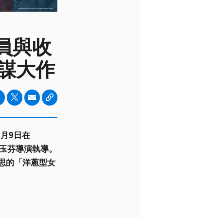
演員與收
謀大作
月9日在
林玉芬導演執導。
思的「洋蔥型女