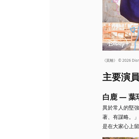
《莫離》 © 2026 Disney 
主要演
白鹿 — 葉
異於常人的堅
著、有謀略。
是在大家心上