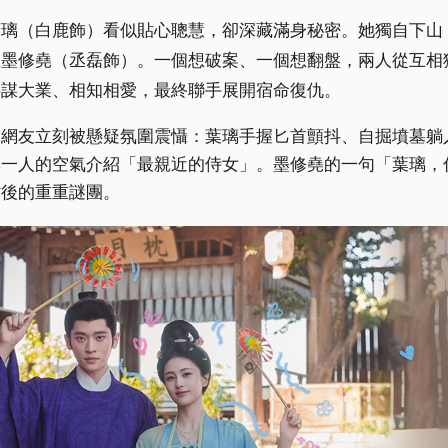
葉璃（白鹿飾）看似貼心聰慧，卻深藏滿身秘密。她獨自下山
王墨修堯（丞磊飾）。一個想破案、一個想翻盤，兩人從互相
共謀大業、相知相愛，最終聯手展開宿命復仇。
，網友立刻被懸疑氛圍震懾：葉璃手握匕首顫抖、自掘墳墓躺
無一人的空氣介紹「最親近的侍女」。墨修堯的一句「葉璃，
背後的重重謎團。