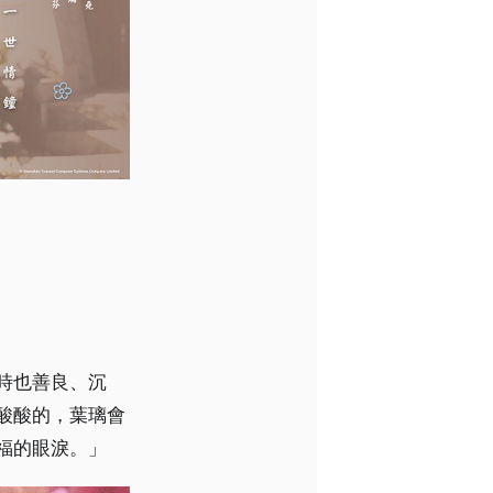
時也善良、沉
酸酸的，葉璃會
福的眼淚。」