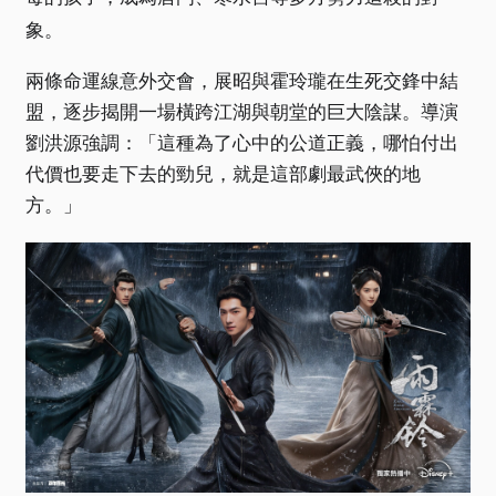
象。
兩條命運線意外交會，展昭與霍玲瓏在生死交鋒中結
盟，逐步揭開一場橫跨江湖與朝堂的巨大陰謀。導演
劉洪源強調：「這種為了心中的公道正義，哪怕付出
代價也要走下去的勁兒，就是這部劇最武俠的地
方。」