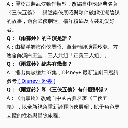
A：屬於古裝武俠動作類型，改編自中國經典名著
《三俠五義》，講述南俠展昭與夥伴破解江湖陰謀
的故事，適合武俠劇迷、楊洋粉絲及古裝劇愛好
者。
Q：《雨霖鈴》的主演是誰？
A：由楊洋飾演南俠展昭、章若楠飾演霍玲瓏、方
逸倫飾演白玉堂，三人共組「正義三人組」。
Q：《雨霖鈴》總共有幾集？
A：播出集數總共37集，Disney+ 最新追劇日曆請
參考
[ Disney+ 粉專 ]
Q：《雨霖鈴》和《三俠五義》有什麼關係？
A：《雨霖鈴》改編自中國古典名著《三俠五
義》，以全新視角重新詮釋南俠展昭，賦予角色更
立體的性格與冒險旅程。