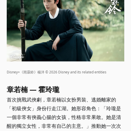
Disney+《雨霖鈴》楊洋 © 2026 Disney and its related entities
章若楠 — 霍玲瓏
首次挑戰武俠劇，章若楠以女扮男裝、逃婚離家的
「初級俠女」身份行走江湖。她形容角色：「玲瓏是
一個非常有俠義心腸的女孩，性格非常果敢。她是清
醒的獨立女性，非常有自己的主意。」推動她一次次