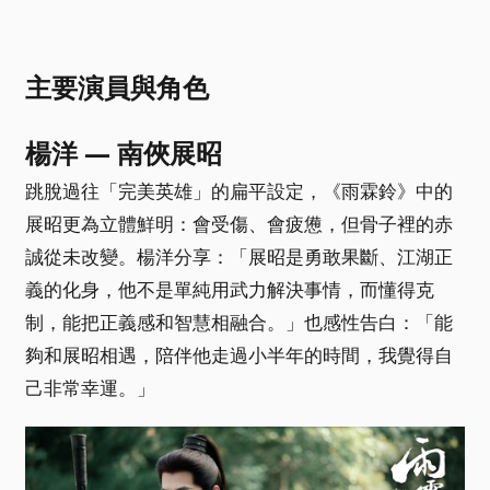
主要演員與角色
楊洋 — 南俠展昭
跳脫過往「完美英雄」的扁平設定，《雨霖鈴》中的
展昭更為立體鮮明：會受傷、會疲憊，但骨子裡的赤
誠從未改變。楊洋分享：「展昭是勇敢果斷、江湖正
義的化身，他不是單純用武力解決事情，而懂得克
制，能把正義感和智慧相融合。」也感性告白：「能
夠和展昭相遇，陪伴他走過小半年的時間，我覺得自
己非常幸運。」