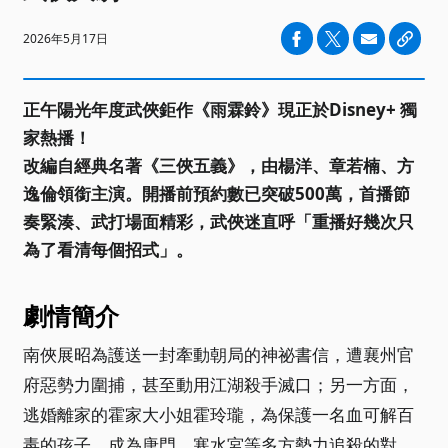
2026年5月17日
正午陽光年度武俠鉅作《雨霖鈴》現正於Disney+ 獨
家熱播！
改編自經典名著《三俠五義》，由楊洋、章若楠、方
逸倫領銜主演。開播前預約數已突破500萬，首播節
奏緊湊、武打場面精彩，武俠迷直呼「重播好幾次只
為了看清每個招式」。
劇情簡介
南俠展昭為護送一封牽動朝局的神祕書信，遭襄州官
府惡勢力圍捕，甚至動用江湖殺手滅口；另一方面，
逃婚離家的霍家大小姐霍玲瓏，為保護一名血可解百
毒的孩子，成為唐門、寒水宮等多方勢力追殺的對