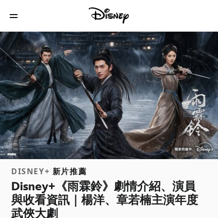
DISNEY+
新片推薦
Disney+《雨霖鈴》劇情介紹、演員
與收看資訊｜楊洋、章若楠主演年度
武俠大劇