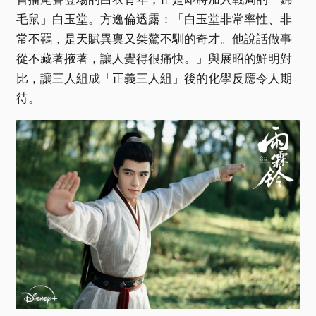
毛鼠」白玉堂。方逸倫透露：「白玉堂非常率性、非
常不羈，是天賦異稟又桀驁不馴的奇才。他說話做事
從不藏著掖著，讓人覺得很痛快。」與展昭的鮮明對
比，讓三人組成「正義三人組」後的化學反應令人期
待。