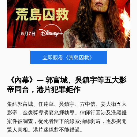
立即觀看《荒島囚救》
《內幕》— 郭富城、吳鎮宇等五大影
帝同台，港片犯罪鉅作
集結郭富城、任達華、吳鎮宇、方中信、姜大衛五大
影帝，金像獎導演麥兆輝執導。律師行因涉及洗黑錢
案件被調查，從死者留下的線索抽絲剝繭，逐步揭開
驚人真相。港片迷絕對不能錯過。