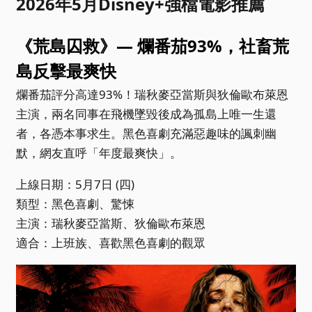
2026年5月Disney+強檔電影推薦
《荒島囚救》— 爛番茄93%，社畜荒
島反擊最爽快
爛番茄評分高達93%！瑞秋麥亞當斯與狄倫歐布萊恩
主演，兩名同事在飛機墜毀後成為孤島上唯一生還
者，各憑本事求生。黑色喜劇充滿惡趣味的諷刺幽
默，網友直呼「年度最爽快」。
上線日期：5月7日 (四)
類型：黑色喜劇、驚悚
主演：瑞秋麥亞當斯、狄倫歐布萊恩
適合：上班族、喜歡黑色喜劇的觀眾