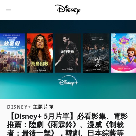
DISNEY+
主題片單
【Disney+ 5月片單】必看影集、電影
推薦：陸劇《雨霖鈴》、漫威《制裁
者：最後一擊》，韓劇、日本綜藝等