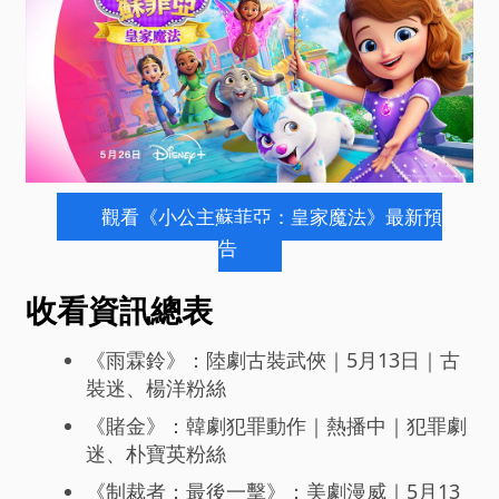
觀看《小公主蘇菲亞：皇家魔法》最新預
告
收看資訊總表
《雨霖鈴》：陸劇古裝武俠｜5月13日｜古
裝迷、楊洋粉絲
《賭金》：韓劇犯罪動作｜熱播中｜犯罪劇
迷、朴寶英粉絲
《制裁者：最後一擊》：美劇漫威｜5月13