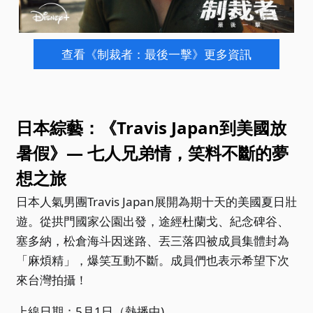
查看《制裁者：最後一擊》更多資訊
日本綜藝：《Travis Japan到美國放
暑假》— 七人兄弟情，笑料不斷的夢
想之旅
日本人氣男團Travis Japan展開為期十天的美國夏日壯
遊。從拱門國家公園出發，途經杜蘭戈、紀念碑谷、
塞多納，松倉海斗因迷路、丟三落四被成員集體封為
「麻煩精」，爆笑互動不斷。成員們也表示希望下次
來台灣拍攝！
上線日期：5月1日（熱播中)