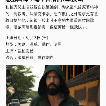
強柏恩瑟主演並親自執筆編劇，帶來最忠於原著精神
的「制裁者」法蘭克卡索。想在復仇之外追求更有意
義目標的他，卻被一股出其不意的力量重新拉回戰
場。漫威高層形容節奏「像霰彈槍一樣飛快」。
上線日期：5月13日 (三)
類型：美劇、漫威、動作、暗黑
主演：強柏恩瑟
適合：漫威粉絲、動作劇迷