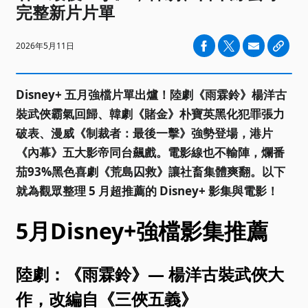
完整新片片單
2026年5月11日
Disney+ 五月強檔片單出爐！陸劇《雨霖鈴》楊洋古
裝武俠霸氣回歸、韓劇《賭金》朴寶英黑化犯罪張力
破表、漫威《制裁者：最後一擊》強勢登場，港片
《內幕》五大影帝同台飆戲。電影線也不輸陣，爛番
茄93%黑色喜劇《荒島囚救》讓社畜集體爽翻。以下
就為觀眾整理 5 月超推薦的 Disney+ 影集與電影！
5月Disney+強檔影集推薦
陸劇：《雨霖鈴》— 楊洋古裝武俠大
作，改編自《三俠五義》