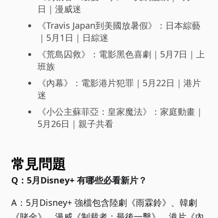
日｜漫威迷
《Travis Japan到美國放暑假》：日本綜藝
｜5月1日｜日綜迷
《荒島囚救》：電影黑色喜劇｜5月7日｜上
班族
《內幕》：電影港片犯罪｜5月22日｜港片
迷
《小公主蘇菲亞：皇家魔法》：家庭動畫｜
5月26日｜親子共看
常見問題
Q：5月Disney+ 有哪些必看新片？
A：5月Disney+ 強檔包含陸劇《雨霖鈴》、韓劇
《賭金》、漫威《制裁者：最後一擊》、港片《內