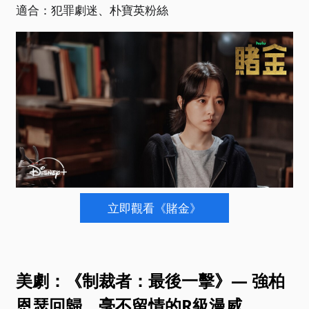
適合：犯罪劇迷、朴寶英粉絲
立即觀看《賭金》
美劇：《制裁者：最後一擊》— 強柏
恩瑟回歸，毫不留情的R級漫威