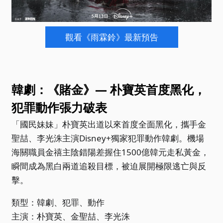
觀看《雨霖鈴》最新預告
韓劇：《賭金》— 朴寶英首度黑化，
犯罪動作張力破表
「國民妹妹」朴寶英出道以來首度全面黑化，攜手金
聖喆、李光洙主演Disney+獨家犯罪動作韓劇。機場
海關職員金禧主陰錯陽差握住1500億韓元走私黃金，
瞬間成為黑白兩道追殺目標，被迫展開極限逃亡與反
擊。
類型：韓劇、犯罪、動作
主演：朴寶英、金聖喆、李光洙