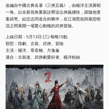
改編自中國古典名著《三俠五義》，由楊洋主演展昭
一角。以全新視角重新詮釋這位俠義捕快，跟隨他查
案緝兇、結交志同道合的夥伴，在江湖恩怨與廟堂暗
流之間展開一場驚心動魄的武俠冒險。
上線日期：5月13日 (三) 每晚10點
類型：陸劇、古裝、武俠、冒險
主演：楊洋、章若楠、方逸倫
適合：古裝迷、武俠劇愛好者、楊洋粉絲