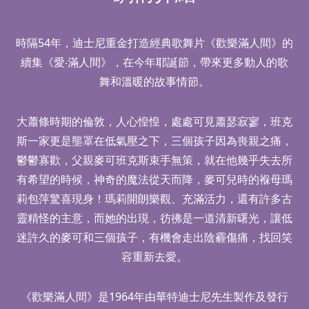
時隔54年，迪士尼重金打造經典歌舞片《歡樂滿人間》的
續集《愛‧滿人間》，在今年耶誕節，帶來更多動人的歌
舞和溫暖的故事情節。
大蕭條時期的倫敦，人心惶惶，處處可見蕭瑟寂寥，班克
斯一家更是壟罩在低氣壓之下，三個孩子因為喪親之痛，
鬱鬱寡歡，父親麥可班克斯束手無策，就在他幾乎失去所
有希望的時候，神奇的魔法從天而降，麥可兒時的褓母瑪
莉包萍驚喜現身！瑪莉開朗樂觀、充滿活力，還有許多古
靈精怪的主意，而她的出現，彷彿是一道清新曙光，讓低
迷許久的麥可和三個孩子，有機會走出陰霾傷痛，找回笑
容重新去愛。
《歡樂滿人間》是1964年由華特迪士尼先生製作及發行