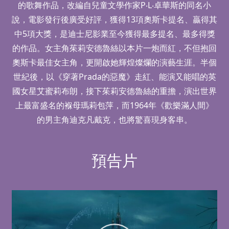
的歌舞作品，改編自兒童文學作家P‧L‧卓華斯的同名小
說，電影發行後廣受好評，獲得13項奧斯卡提名、贏得其
中5項大獎，是迪士尼影業至今獲得最多提名、最多得獎
的作品。女主角茱莉安德魯絲以本片一炮而紅，不但抱回
奧斯卡最佳女主角，更開啟她輝煌燦爛的演藝生涯。半個
世紀後，以《穿著Prada的惡魔》走紅、能演又能唱的英
國女星艾蜜莉布朗，接下茱莉安德魯絲的重擔，演出世界
上最富盛名的褓母瑪莉包萍，而1964年《歡樂滿人間》
的男主角迪克凡戴克，也將驚喜現身客串。
預告片