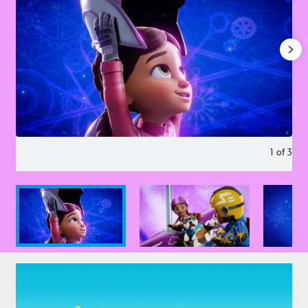
1
of
3