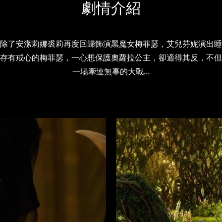
劇情介紹
除了安潔莉娜裘莉再度回歸飾演黑魔女梅菲瑟，艾兒芬妮演出睡
存有戒心的梅菲瑟，一心想保護奧蘿拉公主，卻適得其反，不但
一場牽連無辜的大戰…